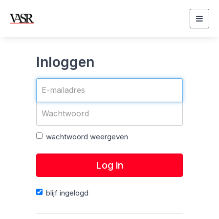
Togg
navig
Inloggen
wachtwoord weergeven
Log in
blijf ingelogd