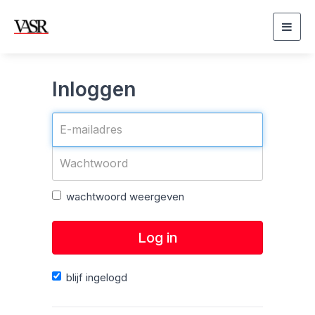
Togg
navig
Inloggen
wachtwoord weergeven
Log in
blijf ingelogd